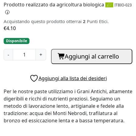
Prodotto realizzato da agricoltura biologica
ITBIO-023
i
Acquistando questo prodotto otterrai
2
Punti Etici.
€
4.10
Disponibile
B
-
+
Aggiungi al carrello
u
s
i
Aggiungi alla lista dei desideri
a
t
Per le nostre paste utilizziamo i Grani Antichi, altamente
e
digeribili e ricchi di nutrienti preziosi. Seguiamo un
R
metodo di lavorazione lento, artigianale e fedele alla
u
tradizione: acqua dei Monti Nebrodi, trafilatura al
s
bronzo ed essiccazione lenta e a bassa temperatura.
s
e