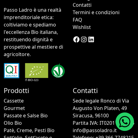
Contatti
Passo Ladro è una realtà
Termini e condizioni
imprenditoriale etica:
FAQ
coltiviamo e spediamo
Wishlist
l'eccellenza Bio italiana,
Facebook
Instagram
LinkedIn
restituendo dignità e
prospettive al mestiere di
agricoltore.
Prodotti
Contatti
Cassette
Sede legale Ronco di Via
Gourmet
Augusto Von Platen, 49
Passate e Salse Bio
Siracusa, 96100
Olio Bio
Partita IVA: IT02011260896
Patè, Creme, Pesti Bio
info@passoladro.it
Sott’olio, Sott’aceto e
Telefono: +39 366 7748215