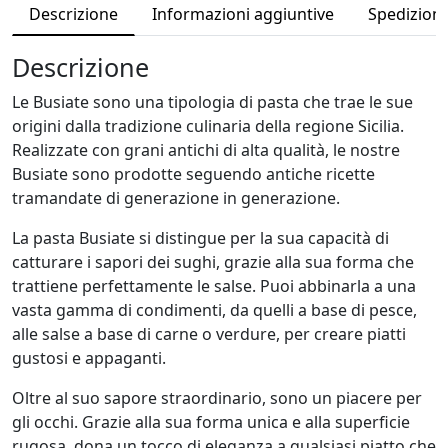
l
Descrizione
Informazioni aggiuntive
Spedizioni 
l
o
Descrizione
q
Le Busiate sono una tipologia di pasta che trae le sue
u
origini dalla tradizione culinaria della regione Sicilia.
a
Realizzate con grani antichi di alta qualità, le nostre
n
Busiate sono prodotte seguendo antiche ricette
t
tramandate di generazione in generazione.
i
t
La pasta Busiate si distingue per la sua capacità di
à
catturare i sapori dei sughi, grazie alla sua forma che
trattiene perfettamente le salse. Puoi abbinarla a una
vasta gamma di condimenti, da quelli a base di pesce,
alle salse a base di carne o verdure, per creare piatti
gustosi e appaganti.
Oltre al suo sapore straordinario, sono un piacere per
gli occhi. Grazie alla sua forma unica e alla superficie
rugosa, dona un tocco di eleganza a qualsiasi piatto che