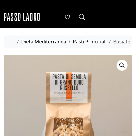
Skip to content
Me
Cart
Account
Home
Dieta Mediterranea
Pasti Principali
Busiate R