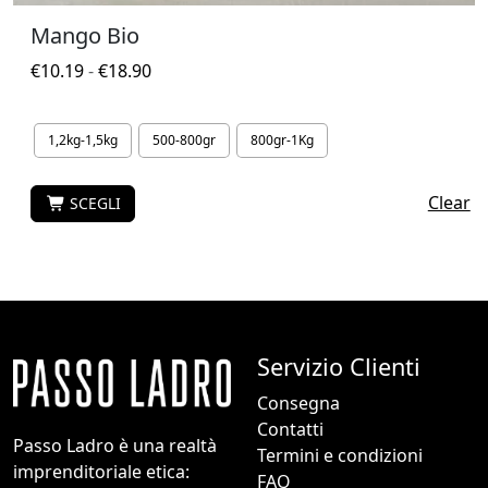
p
Mango Bio
Q
z
u
F
€
10.19
-
€
18.90
i
e
a
o
s
s
n
t
1,2kg-1,5kg
500-800gr
800gr-1Kg
c
i
o
i
p
p
a
Clear
o
SCEGLI
r
d
s
o
i
s
d
p
o
o
r
n
t
e
o
t
z
e
Servizio Clienti
o
z
s
h
Consegna
o
s
a
Contatti
:
e
Passo Ladro è una realtà
p
Termini e condizioni
d
r
imprenditoriale etica:
i
FAQ
a