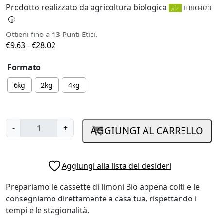
Prodotto realizzato da agricoltura biologica
ITBIO-023
i
Ottieni fino a
13
Punti Etici.
F
€
9.63
-
€
28.02
a
Formato
s
c
6kg
2kg
4kg
i
a
d
C
i
-
+
AGGIUNGI AL CARRELLO
a
p
s
r
s
e
Aggiungi alla lista dei desideri
e
z
t
z
Prepariamo le cassette di limoni Bio appena colti e le
t
o
consegniamo direttamente a casa tua, rispettando i
a
:
tempi e le stagionalità.
L