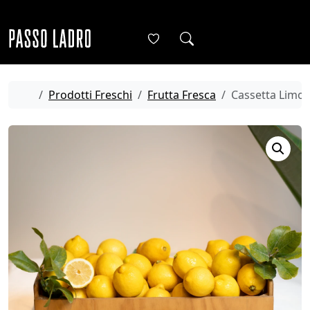
Skip to content
Me
Cart
Account
Home
Prodotti Freschi
Frutta Fresca
Cassetta Limon