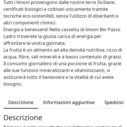
d
Tutti i limoni provengono dalle nostre terre Siciliane,
i
a
certificati biologici e coltivati unicamente tramite
m
€
tecniche eco-sostenibili, senza l’utilizzo di diserbanti e
o
9
altri componenti chimici.
n
.
Energia e benessere! Nella cassetta di limoni Bio Passo
i
6
Ladro troverete la giusta carica di energia per
B
3
affrontare la vostra giornata.
i
a
La frutta è un alimento ad alta densità nutritiva, ricco di
o
€
acqua, fibre, sali minerali e a basso contenuto di grassi.
q
2
Il consumo giornaliero di una porzione di frutta, grazie
u
8
alle sue funzioni mineralizzanti e vitaminizzanti, vi
a
.
assicurerà tutto il benessere e la vitalità di cui avete
n
0
bisogno.
t
2
i
t
Descrizione
Informazioni aggiuntive
Spedizioni 
à
Descrizione