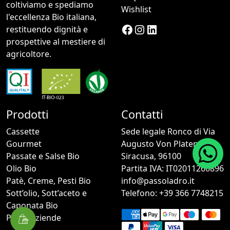
e
coltiviamo e spediamo
ù
Wishlist
€
s
l'eccellenza Bio italiana,
v
1
Facebook
Instagram
LinkedIn
c
restituendo dignità e
a
0
e
prospettive al mestiere di
r
.
l
agricoltore.
i
1
t
a
9
e
n
a
n
t
€
e
i
1
l
Prodotti
Contatti
.
8
l
L
Cassette
Sede legale Ronco di Via
.
a
e
Gourmet
Augusto Von Platen, 49
9
p
o
Passate e Salse Bio
Siracusa, 96100
0
a
p
Olio Bio
Partita IVA: IT02011260896
g
z
Patè, Creme, Pesti Bio
info@passoladro.it
i
i
Sott’olio, Sott’aceto e
Telefono: +39 366 7748215
n
o
Caponata Bio
a
n
Per le Aziende
d
i