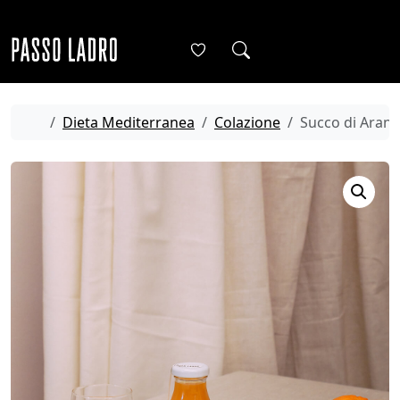
Skip to content
Me
Cart
Account
Home
Dieta Mediterranea
Colazione
Succo di Aranc