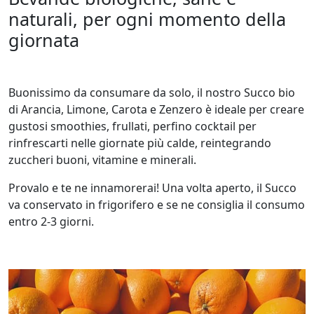
r
naturali, per ogni momento della
o
giornata
B
i
o
Buonissimo da consumare da solo, il nostro Succo bio
q
di Arancia, Limone, Carota e Zenzero è ideale per creare
u
gustosi smoothies, frullati, perfino cocktail per
a
rinfrescarti nelle giornate più calde, reintegrando
n
zuccheri buoni, vitamine e minerali.
t
i
Provalo e te ne innamorerai! Una volta aperto, il Succo
t
va conservato in frigorifero e se ne consiglia il consumo
à
entro 2-3 giorni.