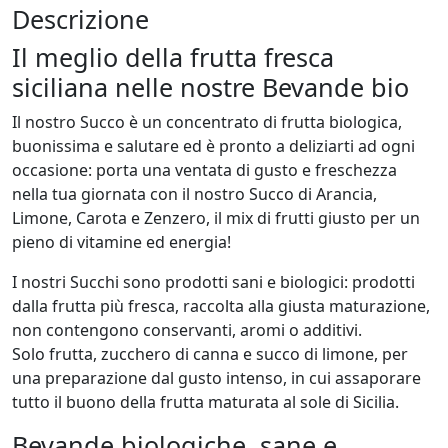
L
Descrizione
i
Il meglio della frutta fresca
m
siciliana nelle nostre Bevande bio
o
n
Il nostro Succo è un concentrato di frutta biologica,
e
buonissima e salutare ed è pronto a deliziarti ad ogni
,
occasione: porta una ventata di gusto e freschezza
C
nella tua giornata con il nostro Succo di Arancia,
a
Limone, Carota e Zenzero, il mix di frutti giusto per un
r
pieno di vitamine ed energia!
o
t
I nostri Succhi sono prodotti sani e biologici: prodotti
a
dalla frutta più fresca, raccolta alla giusta maturazione,
e
non contengono conservanti, aromi o additivi.
Z
Solo frutta, zucchero di canna e succo di limone, per
e
una preparazione dal gusto intenso, in cui assaporare
n
tutto il buono della frutta maturata al sole di Sicilia.
z
Bevande biologiche, sane e
e