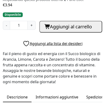
€
3.94
Disponibile
S
-
+
Aggiungi al carrello
u
c
c
Aggiungi alla lista dei desideri
o
d
Fai il pieno di gusto ed energia con il Succo biologico di
i
Arancia, Limone, Carota e Zenzero! Tutto il buono della
A
frutta appena raccolta e un concentrato di vitamine.
r
Assaggia le nostre bevande biologiche, naturali e
a
genuine e scopri come portare colore e benessere in
n
ogni momento della giornata!
c
i
a
Descrizione
Informazioni aggiuntive
Spedizioni 
,