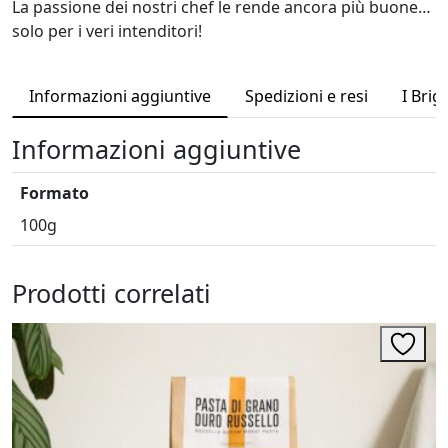
La passione dei nostri chef le rende ancora più buone…
s
solo per i veri intenditori!
c
i
a
Informazioni aggiuntive
Spedizioni e resi
I Briga
t
e
Informazioni aggiuntive
t
o
Formato
s
100g
t
a
t
Prodotti correlati
e
O
r
i
g
i