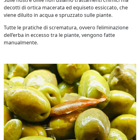
Sulle nostre olive non usiamo trattamenti chimici ma
e
decotti di ortica macerata ed equiseto essiccato, che
B
viene diluito in acqua e spruzzato sulle piante.
i
o
Tutte le pratiche di scrematura, ovvero l’eliminazione
q
dell’erba in eccesso tra le piante, vengono fatte
u
manualmente.
a
n
t
i
t
à