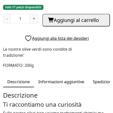
Solo 11 pezzi disponibili
O
-
+
Aggiungi al carrello
l
i
v
Aggiungi alla lista dei desideri
e
V
Le nostre olive verdi sono condite di
e
tradizione!
r
d
FORMATO: 200g
i
C
Descrizione
Informazioni aggiuntive
Spedizioni 
o
n
Descrizione
d
i
Ti raccontiamo una curiosità
t