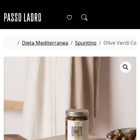
Skip to content
Me
Cart
Account
Home
Dieta Mediterranea
Spuntino
Olive Verdi Con