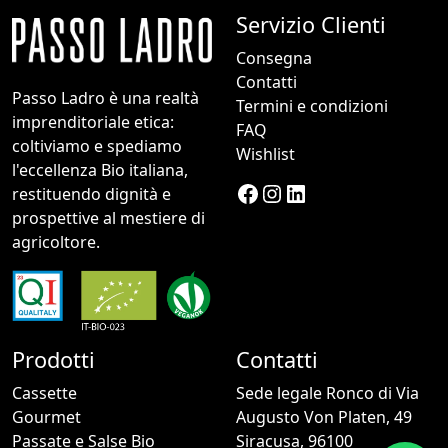
Servizio Clienti
Consegna
Contatti
Passo Ladro è una realtà
Termini e condizioni
imprenditoriale etica:
FAQ
coltiviamo e spediamo
Wishlist
l'eccellenza Bio italiana,
Facebook
Instagram
LinkedIn
restituendo dignità e
prospettive al mestiere di
agricoltore.
Prodotti
Contatti
Cassette
Sede legale Ronco di Via
Gourmet
Augusto Von Platen, 49
Passate e Salse Bio
Siracusa, 96100